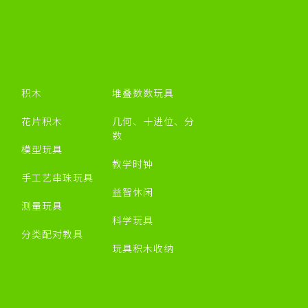
积木
堆叠数数玩具
花片积木
几何、十进位、分
数
模型玩具
教学时钟
手工艺串珠玩具
益智休闲
测量玩具
科学玩具
分类配对教具
玩具积木收纳