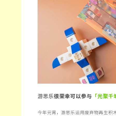
游思乐
很荣幸可以参与
「光聚千
今年元宵，游思乐运用废弃物再生积