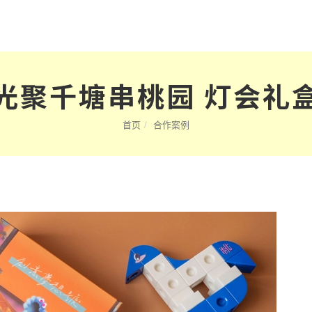
光聚千塘串桃园 灯会礼
首页
合作案例