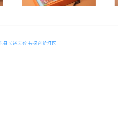
台东县长饶庆铃 共探创新灯区