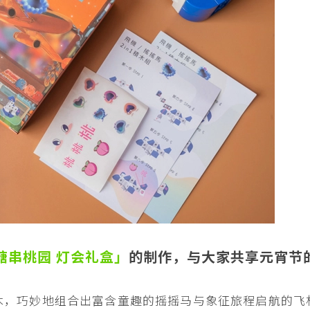
塘串桃园 灯会礼盒」
的制作，与大家共享元宵节
木，巧妙地组合出富含童趣的摇摇马与象征旅程启航的飞