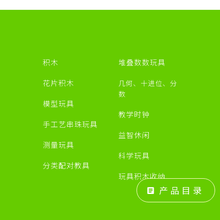
积木
堆叠数数玩具
源
花片积木
几何、十进位、分
数
模型玩具
教学时钟
手工艺串珠玩具
益智休闲
测量玩具
科学玩具
分类配对教具
玩具积木收纳
产品目录