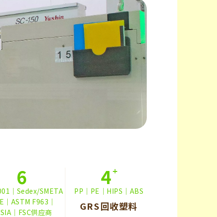
6
4
9001｜Sedex/SMETA
PP｜PE｜HIPS｜ABS
E｜ASTM F963｜
GRS回收塑料
PSIA｜FSC供应商