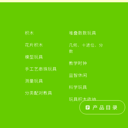
积木
堆叠数数玩具
源
花片积木
几何、十进位、分
数
模型玩具
教学时钟
手工艺串珠玩具
益智休闲
测量玩具
科学玩具
分类配对教具
玩具积木收纳
产品目录