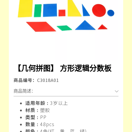
【几何拼图】 方形逻辑分数板
商品编号：
C3018A01
商品简述：
适用年龄 :
3岁以上
材质 :
塑胶
类型 :
PP
数量 :
48pcs
颜色 :
4色(红、黄、蓝、绿)