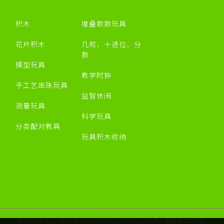
积木
堆叠数数玩具
花片积木
几何、十进位、分
数
模型玩具
教学时钟
手工艺串珠玩具
益智休闲
测量玩具
科学玩具
分类配对教具
玩具积木收纳
隐私权政策
建议使用Chrome、Firefox、Safari最新版本浏览