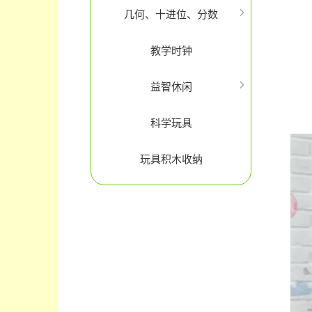
几何、十进位、分数
教学时钟
益智休闲
科学玩具
玩具积木收纳