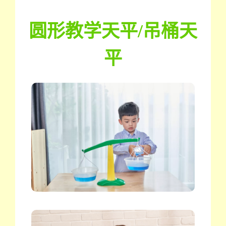
圆形教学天平/吊桶天
平