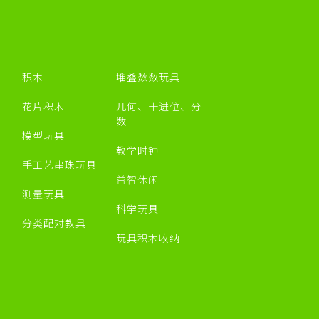
积木
堆叠数数玩具
花片积木
几何、十进位、分
数
模型玩具
教学时钟
手工艺串珠玩具
益智休闲
测量玩具
科学玩具
分类配对教具
玩具积木收纳