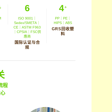
6
4
%
+
M
ISO 9001｜
PP｜PE｜
Sedex/SMETA｜
HIPS｜ABS
CE｜ASTM F963
GRS回收塑
｜CPSIA｜FSC供
料
應商
国际认证与合
规
关
流程
放心