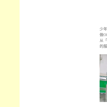
少年
做O
从
的