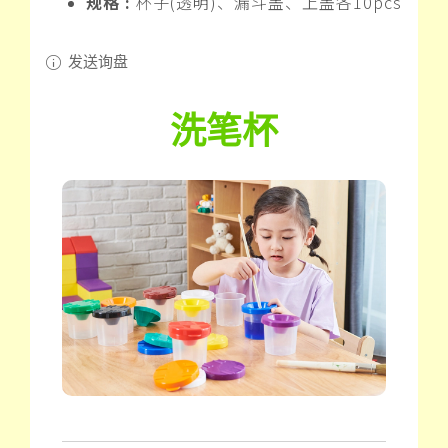
规格 :
杯子(透明)、漏斗盖、上盖各10pcs
发送询盘
洗笔杯