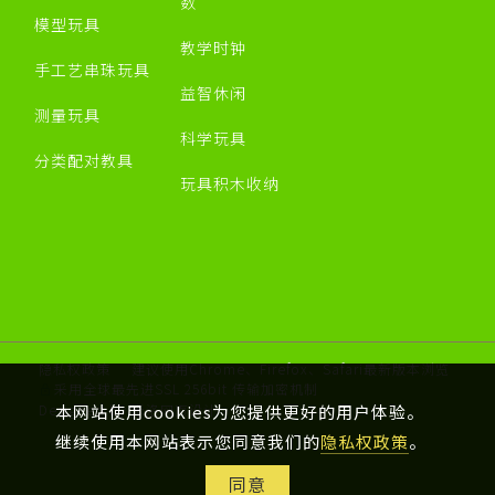
数
模型玩具
教学时钟
手工艺串珠玩具
益智休闲
测量玩具
科学玩具
分类配对教具
玩具积木收纳
隐私权政策
建议使用Chrome、Firefox、Safari最新版本浏览
采用全球最先进SSL 256bit 传输加密机制
Designed by 米洛
网页设计
本网站使用cookies为您提供更好的用户体验。
继续使用本网站表示您同意我们的
隐私权政策
。
同意