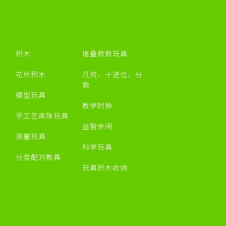
积木
堆叠数数玩具
花片积木
几何、十进位、分
数
模型玩具
教学时钟
手工艺串珠玩具
益智休闲
测量玩具
科学玩具
分类配对教具
玩具积木收纳