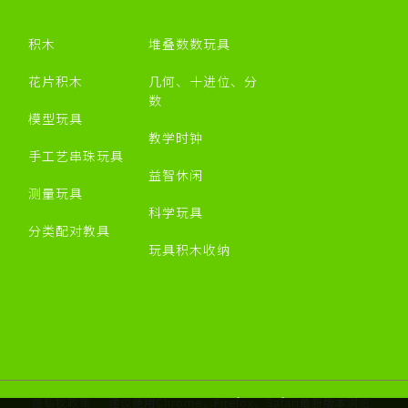
积木
堆叠数数玩具
花片积木
几何、十进位、分
数
模型玩具
教学时钟
手工艺串珠玩具
益智休闲
测量玩具
科学玩具
分类配对教具
玩具积木收纳
隐私权政策
建议使用Chrome、Firefox、Safari最新版本浏览