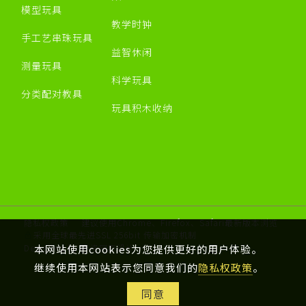
模型玩具
教学时钟
手工艺串珠玩具
益智休闲
测量玩具
科学玩具
分类配对教具
玩具积木收纳
隐私权政策
建议使用Chrome、Firefox、Safari最新版本浏览
采用全球最先进SSL 256bit 传输加密机制
Designed by 米洛
网页设计
本网站使用cookies为您提供更好的用户体验。
继续使用本网站表示您同意我们的
隐私权政策
。
同意