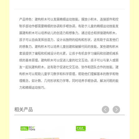
产品特色：建构积木可以发展精细运动技能。摆放小积木、连接部件和控
制手部动作都需要精细的协调和手眼协调，有助于儿童的精细运动技能发
展建构积木可以培养幼儿的创造力和想象力。通过组合和拼接建构积木，
孩子可以自由发挥创造力，设计出独特的结构和形状，这有助于启发他们
的想象力。建构积木可以培养儿童创建和破解代码的技能。某些建构积木
套装提供了编程和机械设计的元素，让孩子有机会学习编码和创建机械系
统的基本原理。建构积木可以促进儿童的社交互动。孩子可以与家人或朋
友一起玩建构积木，这有助于促进社交互动、协作和团队合作的技能。建
构积木可以帮助儿童学习数学和科学原理，帮助他们理解基本的数学和物
理概念，如计数、几何形状和力学等，同时培养手眼协调、解决问题的能
力和精细运动技巧。
相关产品