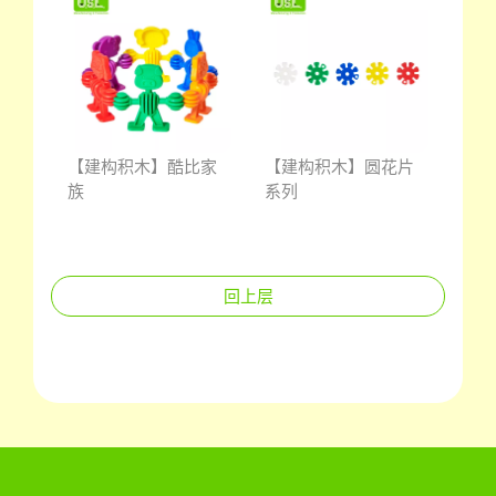
带鱼
【建构积木】酷比家
【建构积木】圆花片
【中
族
系列
轮组
回上层