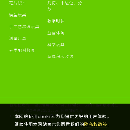
花片积木
几何、十进位、分
数
模型玩具
教学时钟
手工艺串珠玩具
益智休闲
测量玩具
科学玩具
分类配对教具
玩具积木收纳
隐私权政策
建议使用Chrome、Firefox、Safari最新版本浏览
采用全球最先进SSL 256bit 传输加密机制
本网站使用cookies为您提供更好的用户体验。
Designed by 米洛
网页设计
继续使用本网站表示您同意我们的
隐私权政策
。