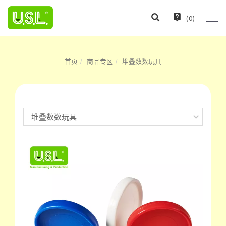
(
0
)
首页
商品专区
堆叠数数玩具