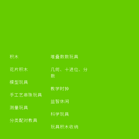
积木
堆叠数数玩具
花片积木
几何、十进位、分
数
模型玩具
教学时钟
手工艺串珠玩具
益智休闲
测量玩具
科学玩具
分类配对教具
玩具积木收纳