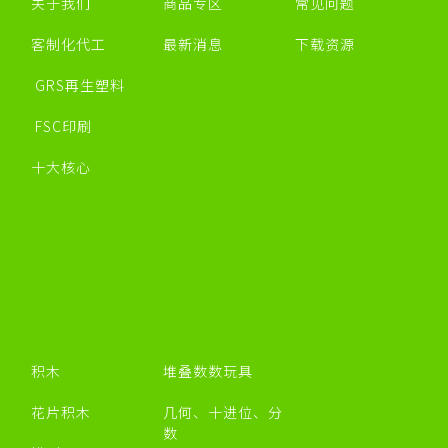
关于我们
商品专区
常见问题
客制化代工
最新消息
下载资源
GRS再生塑料
FSC印刷
十大核心
积木
堆叠数数玩具
花片积木
几何、十进位、分
数