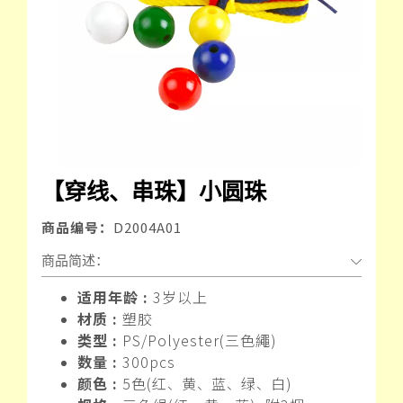
【穿线、串珠】小圆珠
商品编号：
D2004A01
商品简述：
适用年龄 :
3岁以上
材质 :
塑胶
类型 :
PS/Polyester(三色繩)
数量 :
300pcs
颜色 :
5色(红
黄
蓝
绿
白)
、
、
、
、