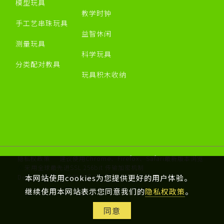
模型玩具
教学时钟
手工艺串珠玩具
益智休闲
测量玩具
科学玩具
分类配对教具
玩具积木收纳
隐私权政策
建议使用Chrome、Firefox、Safari最新版本浏览
采用全球最先进SSL 256bit 传输加密机制
Designed by 米洛
网页设计
本网站使用cookies为您提供更好的用户体验。
继续使用本网站表示您同意我们的
隐私权政策
。
同意