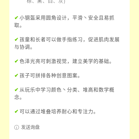
棕、黑、白、灰)
✔
小钢盔采用圆角设计，平滑丶安全且易抓
取。
✔
孩童和长者可以做手指练习，促进肌肉发展
与协调。
✔
色泽光亮可刺激视觉，建立美学的基础。
✔
孩子可拼排各种创意图案。
✔
从玩乐中学习颜色丶分类、堆高和数学概
念。
✔
可以通过堆叠培养耐心和专注力。
发送询盘