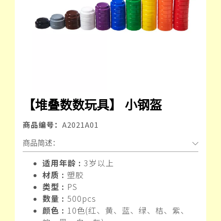
【堆叠数数玩具】 小钢盔
商品编号：
A2021A01
商品简述：
适用年龄 :
3岁以上
材质 :
塑胶
类型 :
PS
数量 :
500pcs
颜色 :
10色(红、黄、蓝、绿、桔、紫、