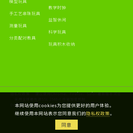
模型玩具
教学时钟
手工艺串珠玩具
益智休闲
测量玩具
科学玩具
分类配对教具
玩具积木收纳
隐私权政策
建议使用Chrome、Firefox、Safari最新版本浏览
采用全球最先进SSL 256bit 传输加密机制
Designed by 米洛
网页设计
本网站使用cookies为您提供更好的用户体验。
继续使用本网站表示您同意我们的
隐私权政策
。
同意