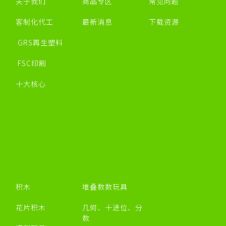
关于我们
商品专区
常见问题
客制化代工
最新消息
下载资源
GRS再生塑料
FSC印刷
十大核心
积木
堆叠数数玩具
花片积木
几何、十进位、分
数