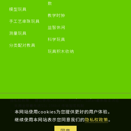
数
模型玩具
教学时钟
手工艺串珠玩具
益智休闲
测量玩具
科学玩具
分类配对教具
玩具积木收纳
隐私权政策
建议使用Chrome、Firefox、Safari最新版本浏览
采用全球最先进SSL 256bit 传输加密机制
Designed by 米洛
网页设计
本网站使用cookies为您提供更好的用户体验。
继续使用本网站表示您同意我们的
隐私权政策
。
同意