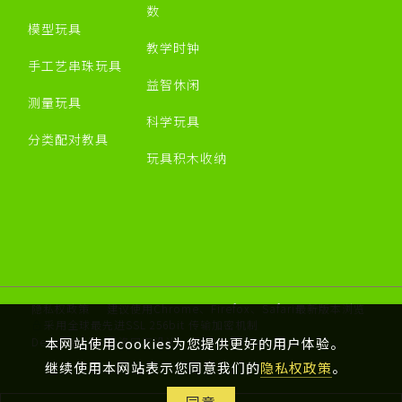
数
模型玩具
教学时钟
手工艺串珠玩具
益智休闲
测量玩具
科学玩具
分类配对教具
玩具积木收纳
隐私权政策
建议使用Chrome、Firefox、Safari最新版本浏览
采用全球最先进SSL 256bit 传输加密机制
Designed by 米洛
网页设计
本网站使用cookies为您提供更好的用户体验。
继续使用本网站表示您同意我们的
隐私权政策
。