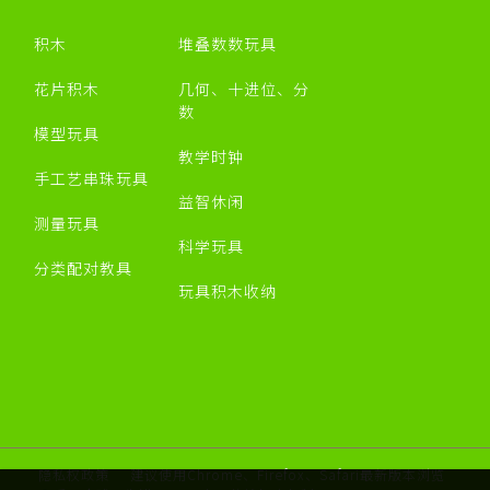
积木
堆叠数数玩具
花片积木
几何、十进位、分
数
模型玩具
教学时钟
手工艺串珠玩具
益智休闲
测量玩具
科学玩具
分类配对教具
玩具积木收纳
隐私权政策
建议使用Chrome、Firefox、Safari最新版本浏览