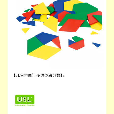
【几何拼图】多边逻辑分数板