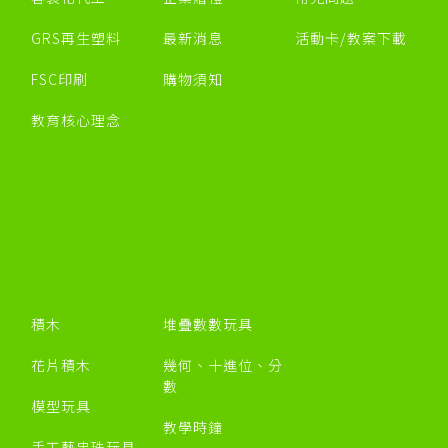
GRS再生塑料
最新消息
活動卡/教案下載
FSC印刷
購物須知
教育核心理念
積木
堆疊數數玩具
花片積木
幾何、十進位、分
數
模型玩具
教學時鐘
手工藝串珠玩具