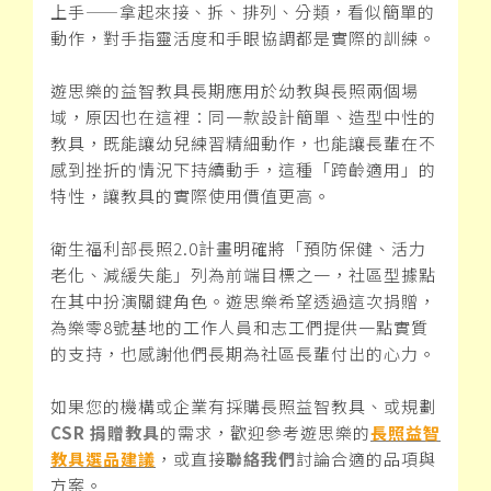
上手——拿起來接、拆、排列、分類，看似簡單的
動作，對手指靈活度和手眼協調都是實際的訓練。
遊思樂的益智教具長期應用於幼教與長照兩個場
域，原因也在這裡：同一款設計簡單、造型中性的
教具，既能讓幼兒練習精細動作，也能讓長輩在不
感到挫折的情況下持續動手，這種「跨齡適用」的
特性，讓教具的實際使用價值更高。
衛生福利部長照2.0計畫明確將「預防保健、活力
老化、減緩失能」列為前端目標之一，社區型據點
在其中扮演關鍵角色。遊思樂希望透過這次捐贈，
為樂零8號基地的工作人員和志工們提供一點實質
的支持，也感謝他們長期為社區長輩付出的心力。
如果您的機構或企業有採購長照益智教具、或規劃
CSR 捐贈教具
的需求，歡迎參考遊思樂的
長照益智
教具選品建議
，或直接
聯絡我們
討論合適的品項與
方案。