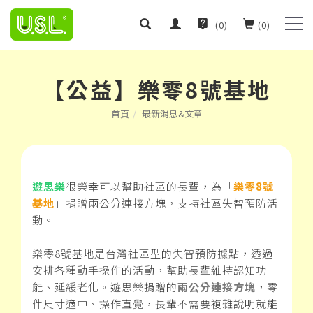
(
0
)
(
0
)
【公益】樂零8號基地
首頁
最新消息&文章
遊思樂
很榮幸可以幫助社區的長輩，為「
樂零8號
基地
」捐贈兩公分連接方塊，支持社區失智預防活
動。
樂零8號基地是台灣社區型的失智預防據點，透過
安排各種動手操作的活動，幫助長輩維持認知功
能、延緩老化。遊思樂捐贈的
兩公分連接方塊
，零
件尺寸適中、操作直覺，長輩不需要複雜說明就能