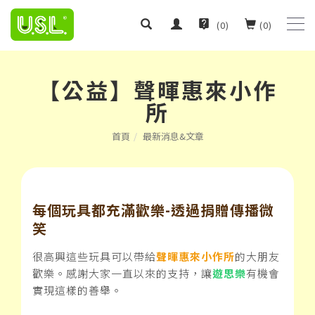
(
0
)
(
0
)
【公益】聲暉惠來小作
所
首頁
最新消息&文章
每個玩具都充滿歡樂-透過捐贈傳播微
笑
很高興這些玩具可以帶給
聲暉惠來小作所
的大朋友
歡樂。感謝大家一直以來的支持，讓
遊思樂
有機會
實現這樣的善舉。