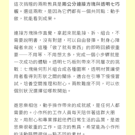
這次捐贈的兩款教具是
兩公分連接方塊
與
透明七巧
板
。選這兩款，是因為它們都有一個共同點：動手
做，就能看到成果。
連接方塊操作直覺，拿起來就能接、拆、組合，不
需要說明書，沒有對錯，可以自由發揮。對身心障
礙者來說，這種「做了就有東西」的即時回饋很重
要——不用等、不用想太多，完成一個小步驟就是
一次成功的體驗。透明七巧板則帶來不同層次的挑
戰：七塊幾何形片組合成各種圖案，透明材質讓使
用者看得到形狀之間的關係，適合在引導下慢慢嘗
試，培養空間推理和耐心。兩款難度不同，可以依
個別狀況選擇從哪款開始。
遊思樂相信，動手操作帶來的成就感，是任何人都
需要的。小作所的工作人員每天陪伴著這群大朋
友，用耐心和專業撐起他們日常生活的品質，是遊
思樂很敬重的工作。這次的教具，希望能為小作所
的活動時間提供一點不同的素材。