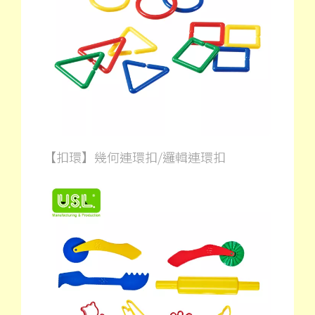
【扣環】幾何連環扣/邏輯連環扣