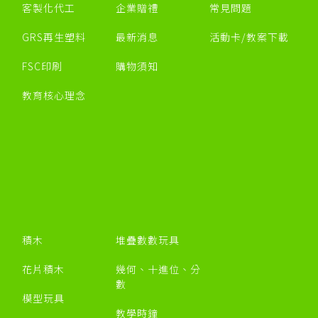
客製化代工
企業贈禮
常見問題
GRS再生塑料
最新消息
活動卡/教案下載
FSC印刷
購物須知
教育核心理念
積木
堆疊數數玩具
花片積木
幾何、十進位、分
數
模型玩具
教學時鐘