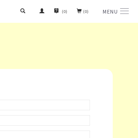
MENU
(
0
)
(
0
)