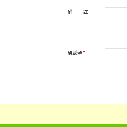
備 註
驗證碼