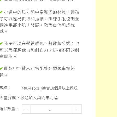
小適中的尺寸和中空輕巧的材質，讓孩
✔
子可以輕易抓取和插接，訓練手眼協調並
促進手部小肌肉發展，激發自信和成就
感。
孩子可以在學習顏色、數數和分類；也
✔
可以發揮想像力和創造力，拼接不同的創
意圖形。
此款中空積木可搭配娃娃頭做串接練
✔
習。
規格：
4色/41pcs /適合18個月以上遊玩
大量採購，歡迎加入詢問車討論
選擇數量：
－
＋