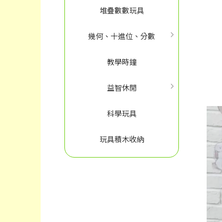
堆疊數數玩具
幾何、十進位、分數
教學時鐘
益智休閒
科學玩具
玩具積木收納