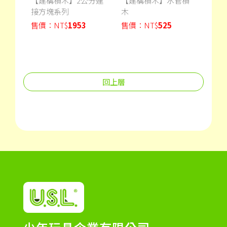
格底
【建構積木】2公分連
【建構積木】水管積
【建
接方塊系列
木
積木
售價：
NT$
1953
售價：
NT$
525
售價
回上層