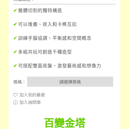
✔
錐體切割的獨特構造
✔
可以堆疊、崁入和卡榫互扣
✔
訓練手腦協調、平衡感和空間概念
✔
多組共玩可創造千種造型
✔
可
搭配雙面底盤，激發藝術感和想像力
規格：
請選擇規格
加入我的最愛
加入詢問車
百變金塔