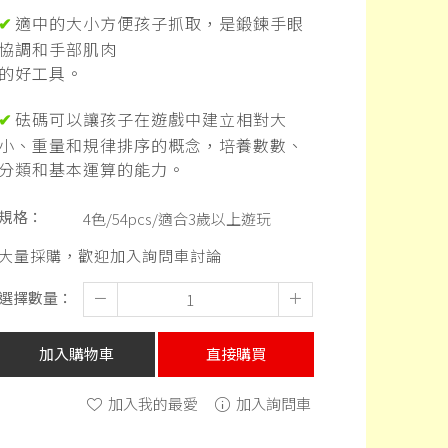
適中的大小方便孩子抓取，是鍛鍊手眼
✔
協調和手部肌肉
的好工具。
砝碼可以讓孩子在遊戲中建立相對大
✔
小、重量和規律排序的概念，培養數數、
分類和基本運算的能力。
規格：
4色/54pcs/適合3歲以上遊玩
大量採購，歡迎加入詢問車討論
選擇數量：
－
＋
加入購物車
直接購買
加入我的最愛
加入詢問車