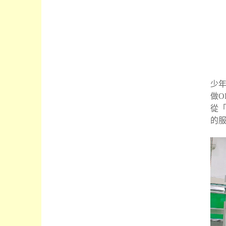
少年
做O
從
的