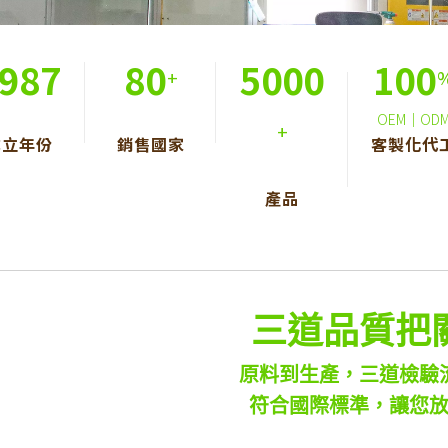
987
80
5000
100
+
OEM｜OD
+
成立年份
銷售國家
客製化代
產品
三道品質把
原料到生產，三道檢驗
符合國際標準，讓您