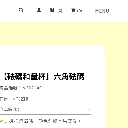
MENU
(
0
)
(
0
)
【砝碼和量杯】六角砝碼
商品編號：
M3021A01
210
售價：
NT$
商品簡述：
砝碼標示清晰、顏色鮮豔且易清洗。
✔