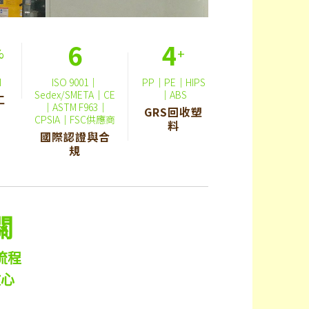
6
4
%
+
M
ISO 9001｜
PP｜PE｜HIPS
Sedex/SMETA｜CE
｜ABS
工
｜ASTM F963｜
GRS回收塑
CPSIA｜FSC供應商
料
國際認證與合
規
關
流程
放心