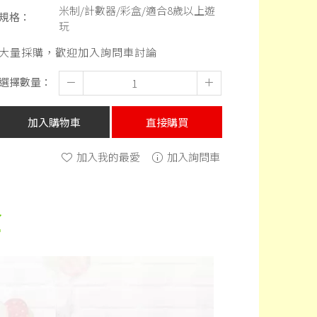
米制/計數器/彩盒/適合8歲以上遊
規格：
玩
大量採購，歡迎加入詢問車討論
選擇數量：
－
＋
加入購物車
直接購買
加入我的最愛
加入詢問車
盒