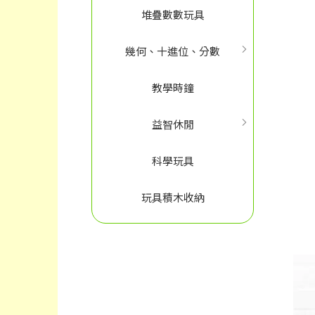
堆疊數數玩具
幾何、十進位、分數
教學時鐘
益智休閒
科學玩具
玩具積木收納