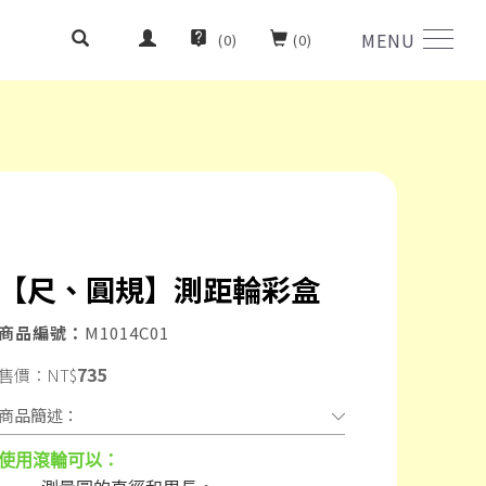
MENU
(
0
)
(
0
)
【尺、圓規】測距輪彩盒
商品編號：
M1014C01
735
售價：
NT$
商品簡述：
使用滾輪可以：