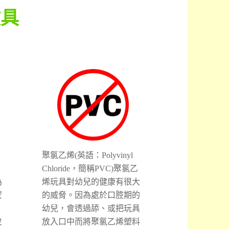
教具
聚氯乙烯(英語：Polyvinyl
Chloride，簡稱PVC)聚氯乙
為
烯玩具對幼兒的健康有很大
蒙
的威脅。因為處於口腔期的
幼兒，會透過舔、或把玩具
皮
放入口中而將聚氯乙烯塑料