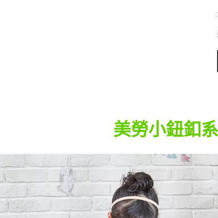
美勞小鈕釦