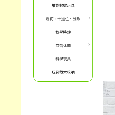
堆疊數數玩具
幾何、十進位、分數
教學時鐘
益智休閒
科學玩具
玩具積木收納