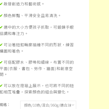
啟發創造力和藝術感。
✔
顏色鮮豔、平滑安全且易清洗。
✔
適中的大小方便孩子抓取，可鍛鍊手眼
✔
協調和專注力。
可沿著鈕釦輪廓描繪不同的形狀，練習
✔
構圖和著色。
可搭配膠水、膠帶和細線，布置不同的
✔
平面
(
衣服、書包、勞作、牆面
)
和創意空
間。
可以放在燈箱上展示，也可將不同的鈕
✔
釦相互堆疊，探索顏色的組合與變化。
規格：