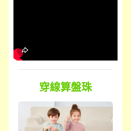
穿線算盤珠