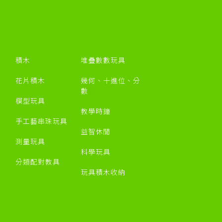
積木
堆疊數數玩具
花片積木
幾何、十進位、分
數
模型玩具
教學時鐘
手工藝串珠玩具
益智休閒
測量玩具
科學玩具
分類配對教具
玩具積木收納