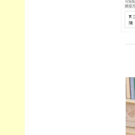
可搭
連接
購