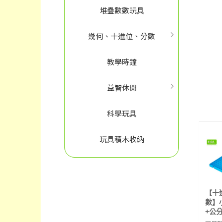
堆疊數數玩具
幾何、十進位、分數
教學時鐘
益智休閒
科學玩具
玩具積木收納
【十
數】
+公