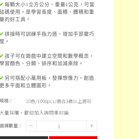
✔
每顆大小1立方公分、重量1公克，可當
砝碼使用，是學習長度、面積、體積和重
量的好工具。
✔
拼接時可訓練手指力道，增加手部靈巧
度。
✔
孩子可在遊戲中建立空間和數學概念，
學習顏色、分類、排序和加減乘除。
✔
另可搭配小萬用板，發揮想像力，創造
更多平面和立體圖形。
規格：
10色/1000pcs/適合3歲以上遊玩
大量採購，歡迎加入詢問車討論
選擇數量：
－
＋