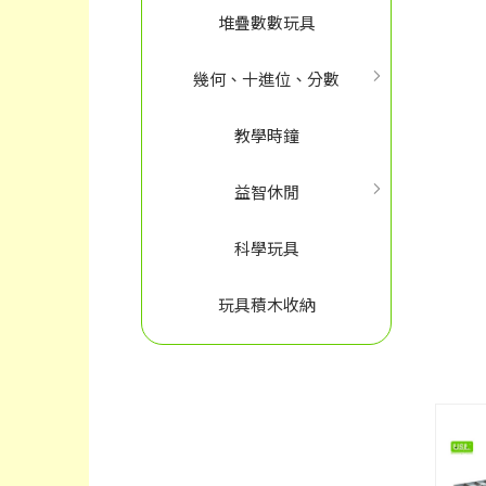
堆疊數數玩具
幾何、十進位、分數
教學時鐘
益智休閒
科學玩具
玩具積木收納