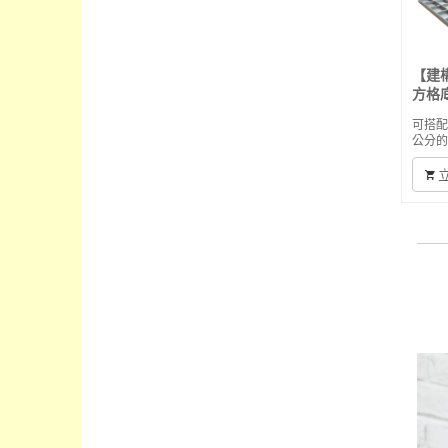
【建
方格
可搭
公分