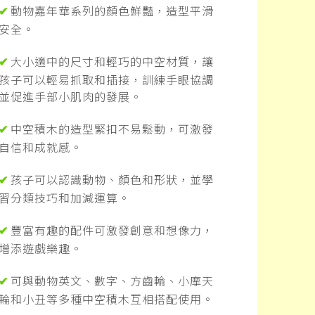
動物嘉年華系列的顏色鮮豔，造型平滑
✔
安全。
大小適中的尺寸和輕巧的中空材質，讓
✔
孩子可以輕易抓取和插接，訓練手眼協調
並促進手部小肌肉的發展。
中空積木的造型緊扣不易鬆動，可激發
✔
自信和成就感。
孩子可以認識動物、顏色和形狀，並學
✔
習分類技巧和加減運算。
豐富有趣的配件可激發創意和想像力，
✔
增添遊戲樂趣。
可與動物英文、數字、方齒輪、小摩天
✔
輪和小丑等多種中空積木互相搭配使用。