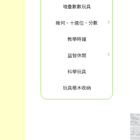
堆疊數數玩具
幾何、十進位、分數
教學時鐘
益智休閒
科學玩具
玩具積木收納