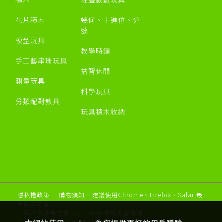
花片積木
幾何、十進位、分
數
模型玩具
教學時鐘
手工藝串珠玩具
益智休閒
測量玩具
科學玩具
分類配對教具
玩具積木收納
隱私權政策
購物須知
建議使用Chrome、Firefox、Safari最
新版本瀏覽
採用全球最先進SSL 256bit 傳輸加密機制
Designed by 米洛
網頁設計