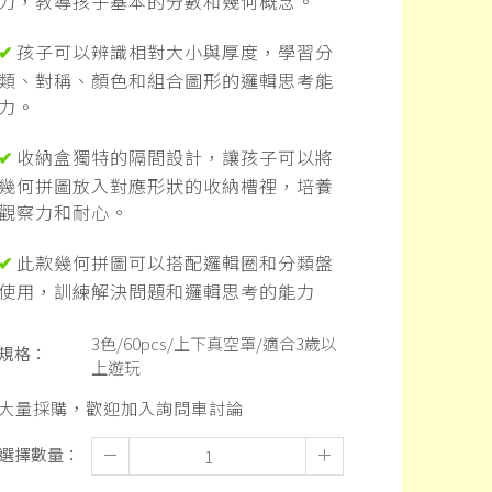
力，教導孩子基本的分數和幾何概念。
孩子可以辨識相對大小與厚度，學習分
✔
類、對稱、顏色和組合圖形的邏輯思考能
力。
收納盒獨特的隔間設計，讓孩子可以將
✔
幾何拼圖放入對應形狀的收納槽裡，培養
觀察力和耐心。
此款幾何拼圖可以搭配邏輯圈和分類盤
✔
使用，訓練解決問題和邏輯思考的能力
3色/60pcs/上下真空罩/適合3歲以
規格：
上遊玩
大量採購，歡迎加入詢問車討論
選擇數量：
－
＋