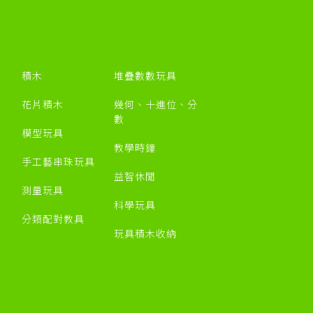
積木
堆疊數數玩具
花片積木
幾何、十進位、分
數
模型玩具
教學時鐘
手工藝串珠玩具
益智休閒
測量玩具
科學玩具
分類配對教具
玩具積木收納