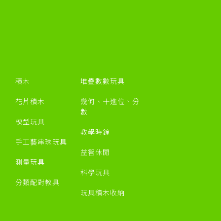
積木
堆疊數數玩具
花片積木
幾何、十進位、分
數
模型玩具
教學時鐘
手工藝串珠玩具
益智休閒
測量玩具
科學玩具
分類配對教具
玩具積木收納