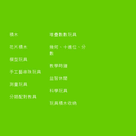
積木
堆疊數數玩具
花片積木
幾何、十進位、分
數
模型玩具
教學時鐘
手工藝串珠玩具
益智休閒
測量玩具
科學玩具
分類配對教具
玩具積木收納