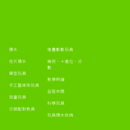
積木
堆疊數數玩具
花片積木
幾何、十進位、分
數
模型玩具
教學時鐘
手工藝串珠玩具
益智休閒
測量玩具
科學玩具
分類配對教具
玩具積木收納