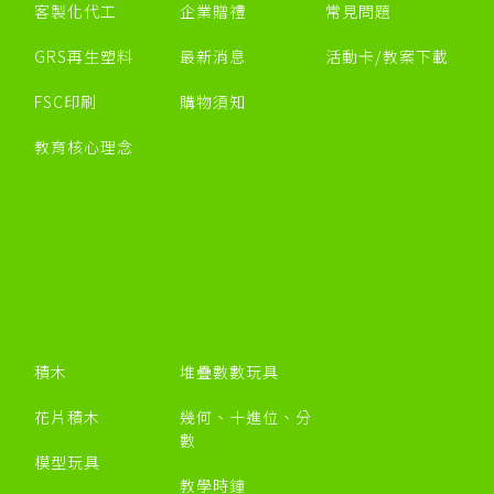
客製化代工
企業贈禮
常見問題
GRS再生塑料
最新消息
活動卡/教案下載
FSC印刷
購物須知
教育核心理念
積木
堆疊數數玩具
花片積木
幾何、十進位、分
數
模型玩具
教學時鐘