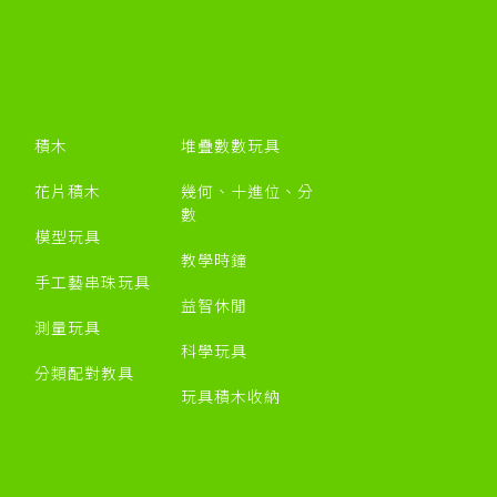
積木
堆疊數數玩具
花片積木
幾何、十進位、分
數
模型玩具
教學時鐘
手工藝串珠玩具
益智休閒
測量玩具
科學玩具
分類配對教具
玩具積木收納