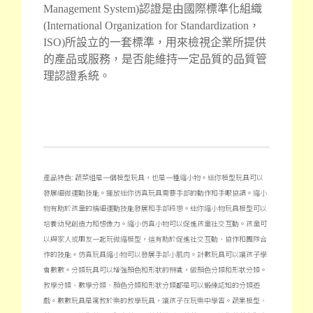
Management System)認證是由國際標
準化組織
(International Organization for Standardization，
ISO)所設立的一套標準，用來檢視企業所提供
的產品或服務，是否能維持一定品質的品質管
理認證系統。
產品特色: 蔬菜組是一個模型玩具，也是一種縮小物。迷你模型玩具可以
發展細微運動技能。擺放迷你彷真玩具需要手部的動作和手眼協調。
縮小
物有助於孩童的精細運動技能發展和手部段戀。
迷你縮小物玩具模型可以
培養幼兒創造力和想像力。縮小仿真小物可以促進孩童社交互動。孩童可
以與家人或朋友一起玩微縮模型，這有助於促進社交互動、協作和團隊合
作的技能。仿真玩具縮小物可以發展手部小肌肉。計數玩具可以讓孩子學
會數數。分類玩具可以增強顏色和形狀的辨識，做顏色分類和形狀分類。
教學分類、數學分類、顏色分類和形狀分類都是可以鍛練認知的分類遊
戲。數數玩具是寓教於樂的教學玩具，讓孩子在玩樂中學習。蔬果模型、