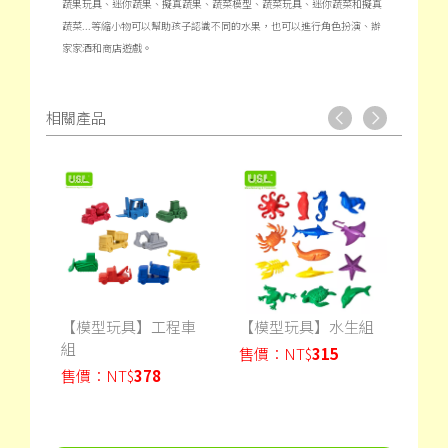
蔬果玩具、迷你蔬果、擬真蔬果、蔬菜模型、蔬菜玩具、迷你蔬菜和擬真
蔬菜...等縮小物可以幫助孩子認識不同的水果，也可以進行角色扮演、辦
家家酒和商店遊戲。
相關產品
龍模
【模型玩具】工程車
【模型玩具】水生組
【模
組
具組
售價：
NT$
315
售價：
NT$
378
售價