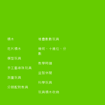
積木
堆疊數數玩具
花片積木
幾何、十進位、分
數
模型玩具
教學時鐘
手工藝串珠玩具
益智休閒
測量玩具
科學玩具
分類配對教具
玩具積木收納