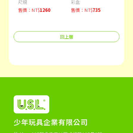
尺規
彩盒
與直
售價：
NT$
1260
售價：
NT$
735
售價
回上層
少年玩具企業有限公司