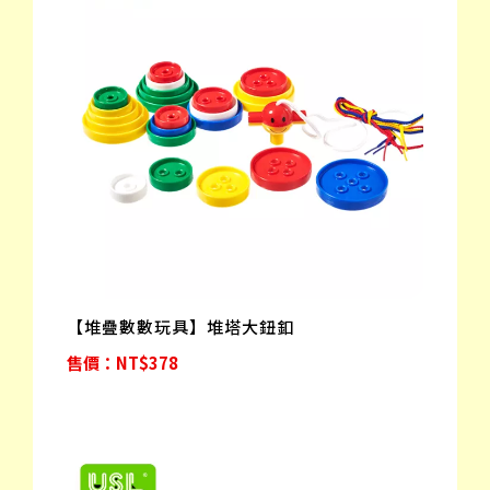
【堆疊數數玩具】堆塔大鈕釦
售價：NT$378