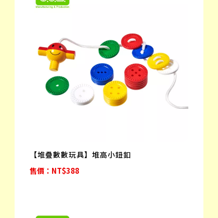
【堆疊數數玩具】堆高小鈕釦
售價：NT$388