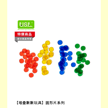
【堆疊數數玩具】圓形片系列