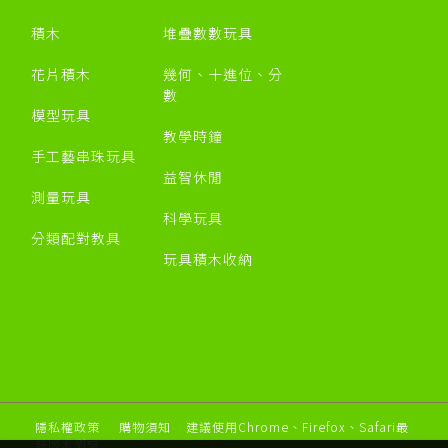
積木
堆疊數數玩具
花片積木
幾何、十進位、分
數
模型玩具
教學時鐘
手工藝串珠玩具
益智休閒
測量玩具
科學玩具
分類配對教具
玩具積木收納
隱私權政策
購物須知
建議使用Chrome、Firefox、Safari最
新版本瀏覽