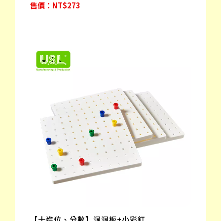
售價：NT$273
【十進位、分數】洞洞板+小彩釘