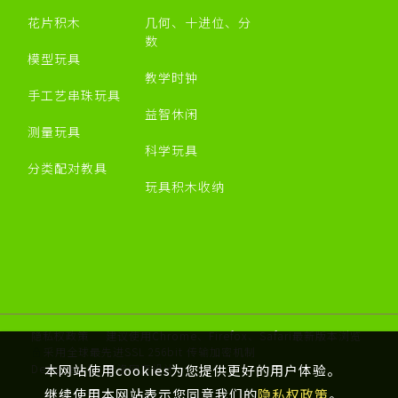
花片积木
几何、十进位、分
数
模型玩具
教学时钟
手工艺串珠玩具
益智休闲
测量玩具
科学玩具
分类配对教具
玩具积木收纳
隐私权政策
建议使用Chrome、Firefox、Safari最新版本浏览
采用全球最先进SSL 256bit 传输加密机制
本网站使用cookies为您提供更好的用户体验。
Designed by 米洛
网页设计
继续使用本网站表示您同意我们的
隐私权政策
。