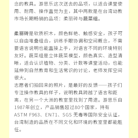
念的教具。游思乐这次送去的品项，以适合课堂使
用、耐用、操作直觉为主，其中两款是在台湾幼教
市场长期畅销的品项：柔丽砖与
蔬菜组
。
柔丽砖
是软质积木，颜色鲜艳、触感安全，孩子可
以自由堆叠组合，训练手眼协调和空间概念，不需
要语言说明也能直接上手，对语言不同的环境特别
友好。蔬菜组是立体蔬菜模型，颜色真实、造型清
晰，适合认识植物、分类、计数等课堂活动，也能
延伸到自然教育和生活常识的讨论，老师发挥空间
很大。
志愿者们拍回来的照片，是最好的反馈——孩子们
专注操作教具的样子，说明教具跨越了语言和距
离，在另一个大洲的教室里找到了用途。游思乐自
1987年创立，产品销售超过80个国家，持有
ASTM F963、EN71、SGS 无毒等国际安全认证，
台湾制造的品质在不同文化和环境的教室里都能胜
任。