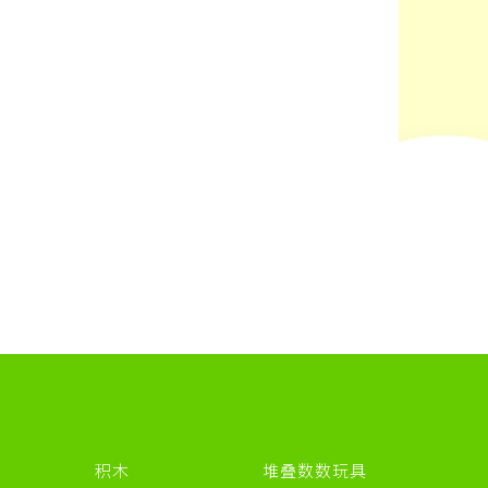
积木
堆叠数数玩具