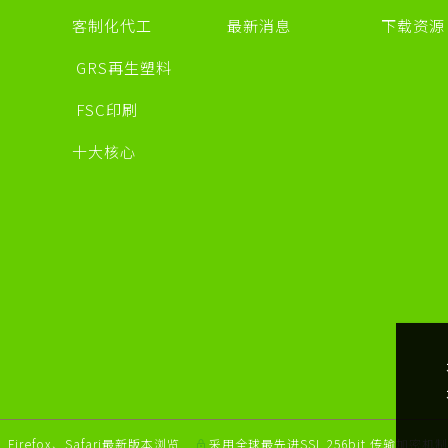
客制化代工
最新消息
下载资
GRS再生塑料
FSC印刷
十大核心
采用全球最先进SSL 256bit 传输加密机
Firefox、Safari最新版本浏览