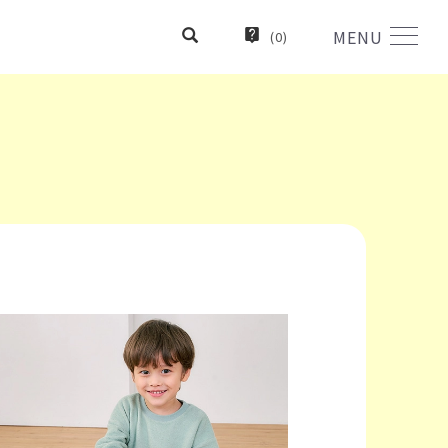
MENU
(
0
)