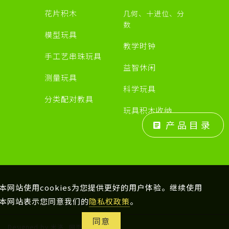
源
花片积木
几何、十进位、分
数
模型玩具
教学时钟
手工艺串珠玩具
益智休闲
测量玩具
科学玩具
分类配对教具
玩具积木收纳
产品目录
本网站使用cookies为您提供更好的用户体验。继续使用
本网站表示您同意我们的
隐私权政策
。
同意
制
Designed by 米洛
网页设计