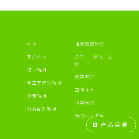
积木
堆叠数数玩具
源
花片积木
几何、十进位、分
数
模型玩具
教学时钟
手工艺串珠玩具
益智休闲
测量玩具
科学玩具
分类配对教具
玩具积木收纳
产品目录